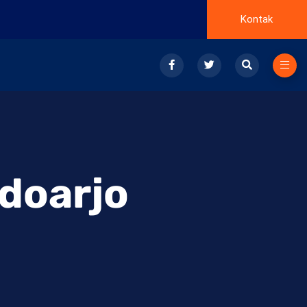
Kontak
idoarjo