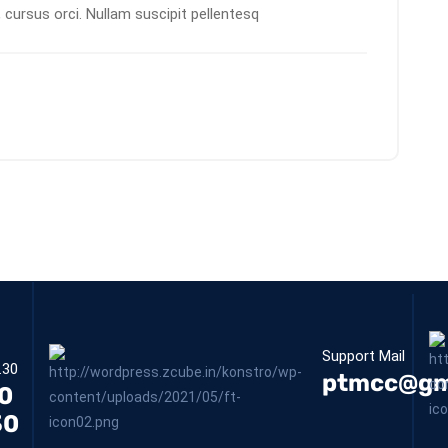
 cursus orci. Nullam suscipit pellentesq
Support Mail
.30
ptmcc@gm
0
30