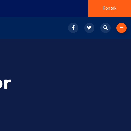
Kontak
or